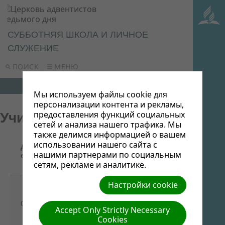
СУББОТНЯЯ ШКОЛА И ЛИЧНОЕ
СЛУЖЕНИЕ
ПОИСК
МЕНЮ
Мы используем файлы cookie для
персонализации контента и рекламы,
предоставления функций социальных
Учительское собрание
сетей и анализа нашего трафика. Мы
также делимся информацией о вашем
Название/
использовании нашего сайта с
Дата
Ссылка для
Описание
нашими партнерами по социальным
файла
скачивания
сетям, рекламе и аналитике.
Настройки cookie
Часть 1.
Разбор
03/11/2014
-
прошедшего
Accept Only Strictly Necessary
урока СШ
Cookies