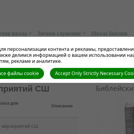
тняя школа
Личное служение
Школа Библии
ля персонализации контента и рекламы, предоставлени
также делимся информацией о вашем использовании на
ям, рекламе и аналитике.
се файлы cookie
Accept Only Strictly Necessary Coo
Библейски
приятий СШ
ылка для
Описание
е мероприятий СШ
-