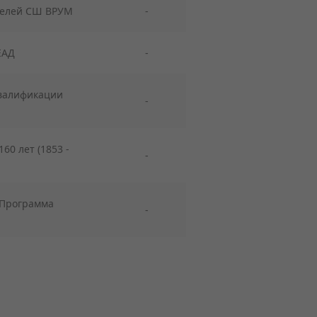
телей СШ ВРУМ
-
ЕАД
-
валификации
-
60 лет (1853 -
-
 Программа
-