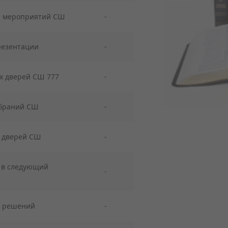
е мероприятий СШ
-
презентации
-
х дверей СШ 777
-
обраний СШ
-
 дверей СШ
-
 в следующий
-
я решений
-