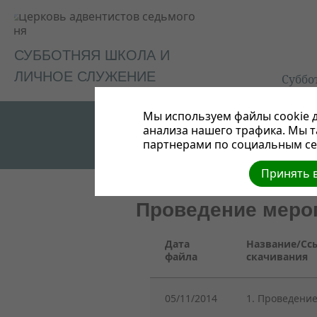
СУББОТНЯЯ ШКОЛА И
ЛИЧНОЕ СЛУЖЕНИЕ
Суббо
Мы используем файлы cookie д
анализа нашего трафика. Мы 
партнерами по социальным сет
Принять в
Проведение меро
Дата
Название/Сс
файла
скачивания
05/11/2014
1. Проведени