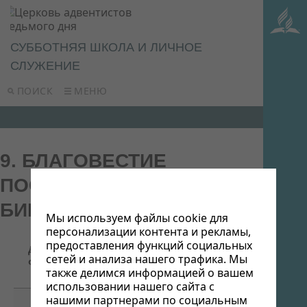
СУББОТНЯЯ ШКОЛА И ЛИЧНОЕ
СЛУЖЕНИЕ
ПОИСК
МЕНЮ
9. БЛАГОВЕСТИЕ
ПОСРЕДСТВОМ
БИБЛЕЙСКОЙ БЕСЕДЫ
Мы используем файлы cookie для
персонализации контента и рекламы,
Название/
предоставления функций социальных
Дата
Ссылка для
Описание
сетей и анализа нашего трафика. Мы
файла
скачивания
также делимся информацией о вашем
использовании нашего сайта с
нашими партнерами по социальным