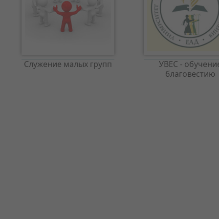
Служение малых групп
УВЕС - обучени
благовестию