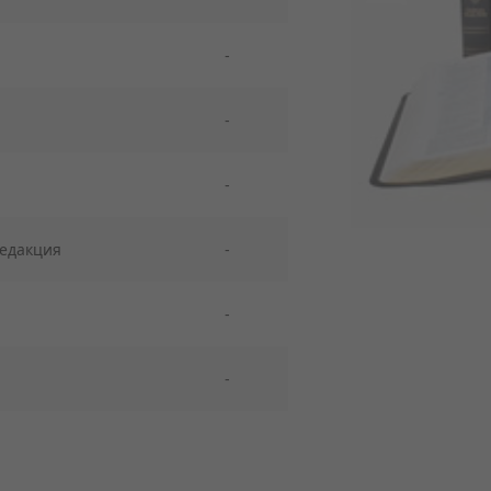
-
-
-
Редакция
-
-
-