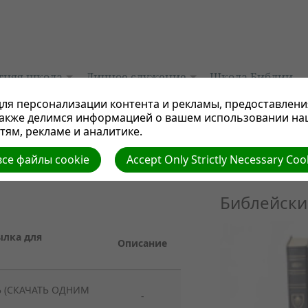
тняя школа
Личное служение
Школа Библии
ля персонализации контента и рекламы, предоставлени
также делимся информацией о вашем использовании на
ям, рекламе и аналитике.
се файлы cookie
Accept Only Strictly Necessary Coo
Библейски
ылка для
Описание
 (СКАЧАТЬ ОДНИМ
-