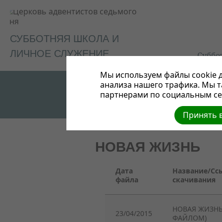
СУББОТНЯЯ ШКОЛА И
ЛИЧНОЕ СЛУЖЕНИЕ
Суббо
Мы используем файлы cookie д
анализа нашего трафика. Мы 
партнерами по социальным сет
Принять в
НОВАЯ ЖИЗНЬ
Дата
Название/Сс
файла
скачивания
НОВАЯ ЖИЗНЬ
23/04/2015
ФАЙЛОМ)